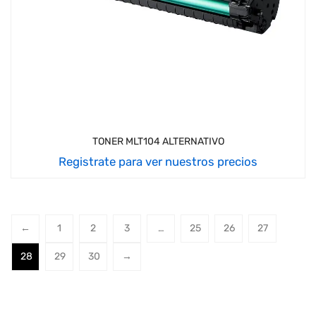
TONER MLT104 ALTERNATIVO
Registrate para ver nuestros precios
←
1
2
3
…
25
26
27
28
29
30
→