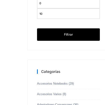
Pre
mín
Pre
máx
Filtrar
Categorías
Accesorios Notebooks
(29)
Accesorios Varios
(8)
Adaptadores-Conversores
(36)