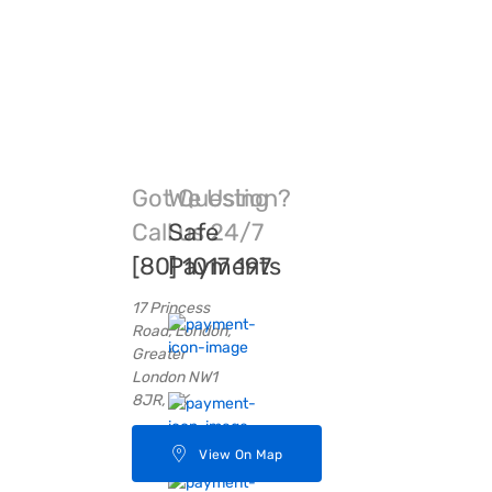
Got Question?
We Using
Call us 24/7
Safe
[80] 1017 197
Payments
17 Princess
Road, London,
Greater
London NW1
8JR, UK
View On Map