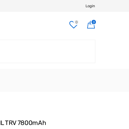
Login
0
0
L TRV 7800mAh