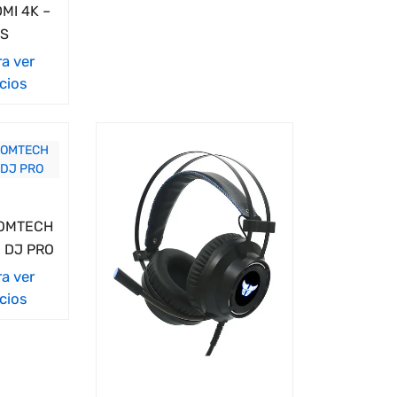
MI 4K –
OS
ra ver
cios
GOMTECH
 DJ PRO
ra ver
cios