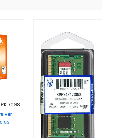
RK 70GS
ra ver
cios