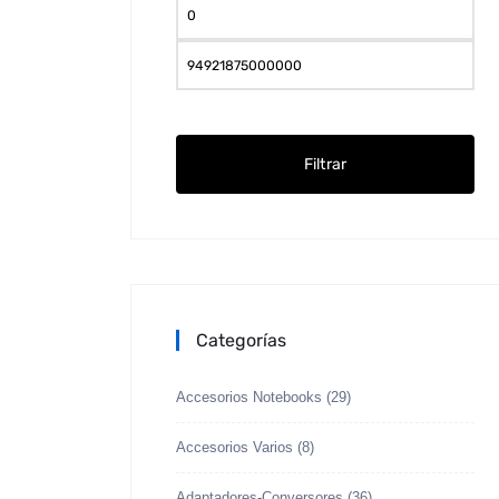
Pre
mín
Pre
máx
Filtrar
Categorías
Accesorios Notebooks
(29)
Accesorios Varios
(8)
Adaptadores-Conversores
(36)