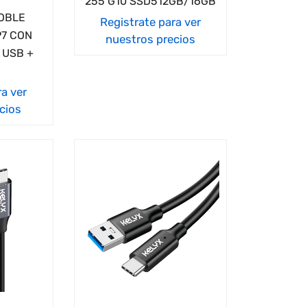
255 G10 SSD512GB/16GB
OBLE
Registrate para ver
7 CON
nuestros precios
 USB +
ra ver
cios