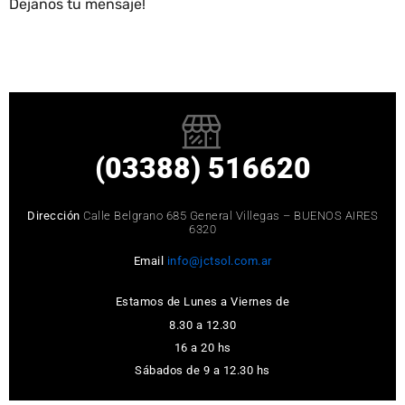
Dejanos tu mensaje!
(03388) 516620
Dirección
Calle Belgrano 685 General Villegas – BUENOS AIRES
6320
Email
info@jctsol.com.ar
Estamos de Lunes a Viernes de
8.30 a 12.30
16 a 20 hs
Sábados de 9 a 12.30 hs