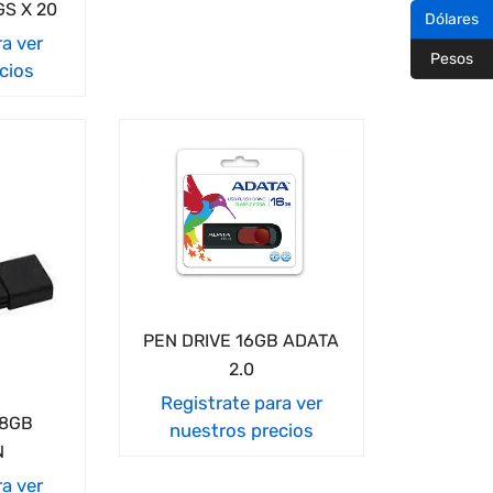
GS X 20
Dólares
ra ver
Pesos
cios
PEN DRIVE 16GB ADATA
2.0
Registrate para ver
28GB
nuestros precios
N
ra ver