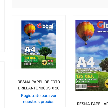
cio
imo
cio
imo
RESMA PAPEL DE FOTO
BRILLANTE 180GS X 20
Registrate para ver
nuestros precios
RESMA PAPEL A