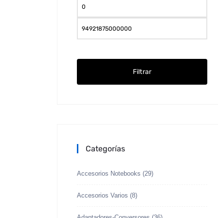
Pre
mín
Pre
máx
Filtrar
Categorías
Accesorios Notebooks
(29)
Accesorios Varios
(8)
Adaptadores-Conversores
(36)