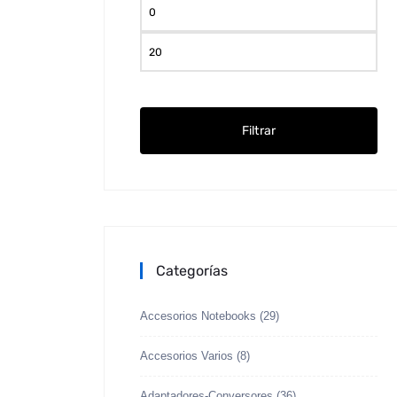
Pre
mín
Pre
máx
Filtrar
Categorías
Accesorios Notebooks
(29)
Accesorios Varios
(8)
Adaptadores-Conversores
(36)