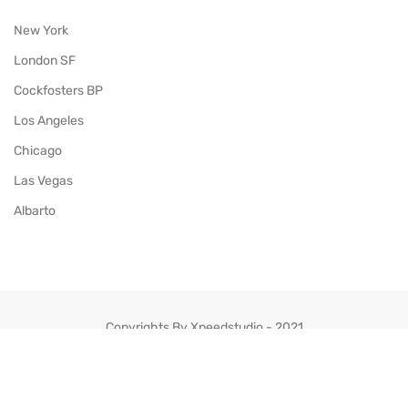
New York
London SF
Cockfosters BP
Los Angeles
Chicago
Las Vegas
Albarto
Copyrights By Xpeedstudio - 2021
Facebook
Twitter
Pinterest
Instagram