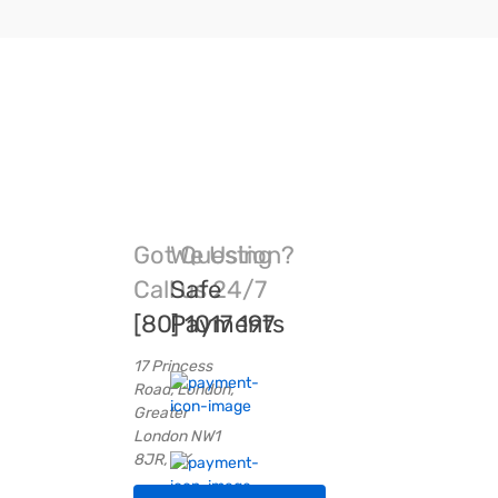
Got Question?
We Using
Call us 24/7
Safe
[80] 1017 197
Payments
17 Princess
Road, London,
Greater
London NW1
8JR, UK