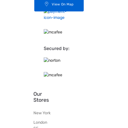
View On Map
Secured by:
Our
Stores
New York
London