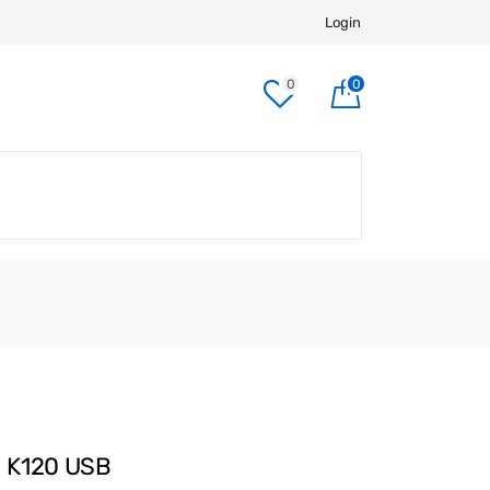
Login
0
0
 K120 USB