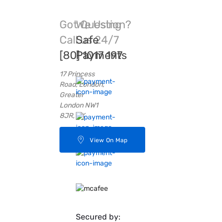
Got Question?
We Using
Call us 24/7
Safe
[80] 1017 197
Payments
17 Princess
Road, London,
Greater
London NW1
8JR, UK
View On Map
Secured by: