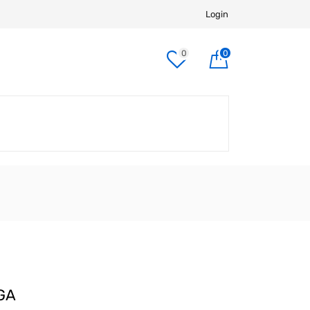
Login
0
0
GA