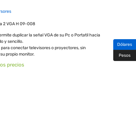
rsores
M a 2 VGA H 09-008
mite duplicar la señal VGA de su Pc o Portatil hacia
o y sencillo.
Dólares
 para conectar televisores o proyectores, sin
 su propio monitor.
Pesos
ros precios