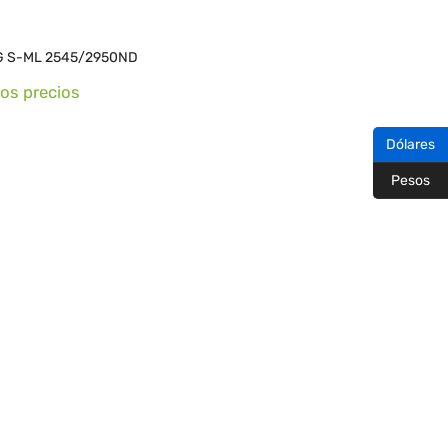
G S-ML 2545/2950ND
ros precios
Dólares
Pesos