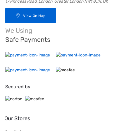
17 Princess Road, London, Greater London NW1 8JR, UK
View On Map
We Using
Safe Payments
Secured by:
Our Stores