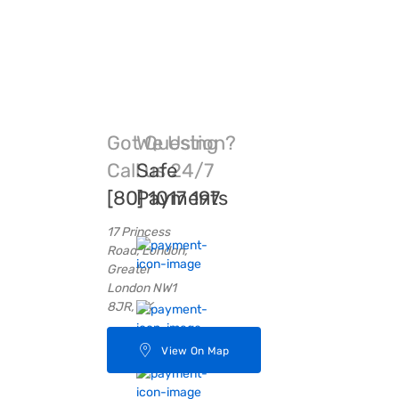
Got Question?
We Using
Call us 24/7
Safe
[80] 1017 197
Payments
17 Princess
Road, London,
Greater
London NW1
8JR, UK
View On Map