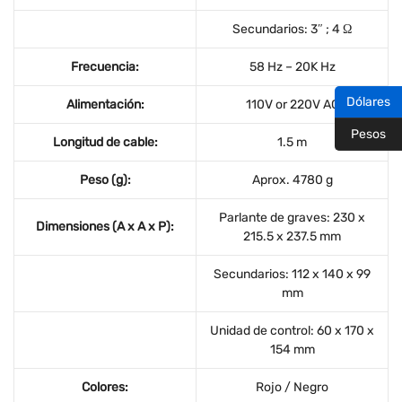
Secundarios: 3″ ; 4 Ω
Frecuencia:
58 Hz – 20K Hz
Dólares
Alimentación:
110V or 220V AC
Pesos
Longitud de cable:
1.5 m
Peso (g):
Aprox. 4780 g
Parlante de graves: 230 x
Dimensiones (A x A x P):
215.5 x 237.5 mm
Secundarios: 112 x 140 x 99
mm
Unidad de control: 60 x 170 x
154 mm
Colores:
Rojo / Negro