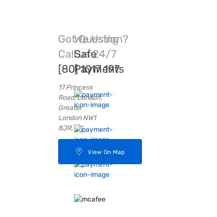
Got Question?
We Using
Call us 24/7
Safe
[80] 1017 197
Payments
17 Princess
Road, London,
Greater
London NW1
8JR, UK
View On Map