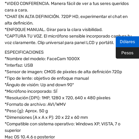
*VIDEO CONFERENCIA. Manera fácil de ver a tus seres queridos
cara a cara.
*CHAT EN ALTA DEFINICIÓN. 720P HD, experimentar el chat en
alta definición.
*ENFOQUE MANUAL. Girar para la clara visibilidad.
*CAPTURA TU VOZ. El micrófono sensible incorporado captura tu
Dólares
voz claramente. Clip universal para panel LCD y portátil.
ESPECIFICACIONES
Pesos
*Nombre del modelo: FaceCam 1000X
*Interfaz: USB
*Sensor de imagen: CMOS de píxeles de alta definición 720p
*Tipo de lente: objetivo de enfoque manual
*Ángulo de visión: Up and down 90º
*Micrófono incorporado: SÍ
*Resolución (DPI): 1MP, 1280 x 720, 640 x 480 píxeles
*Formato de archivo: AVI/WMV
*Peso (g): Aprox. 50 g
*Dimensiones (A x A x P): 20 x 22 x 60 mm
*Compatible con sistema operativo: Windows XP, VISTA, 7 o
superior
Mac OS 10.4.6 o posterior