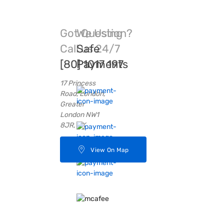
Got Question?
We Using
Call us 24/7
Safe
[80] 1017 197
Payments
17 Princess
Road, London,
Greater
London NW1
8JR, UK
View On Map