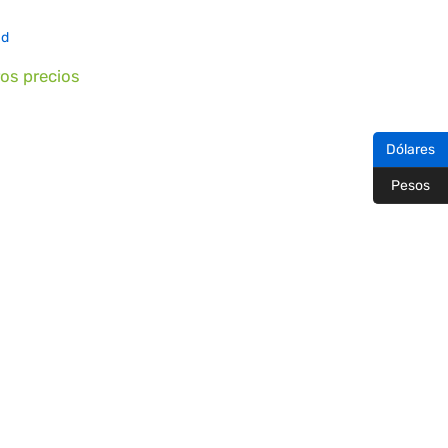
ad
ros precios
Dólares
Pesos