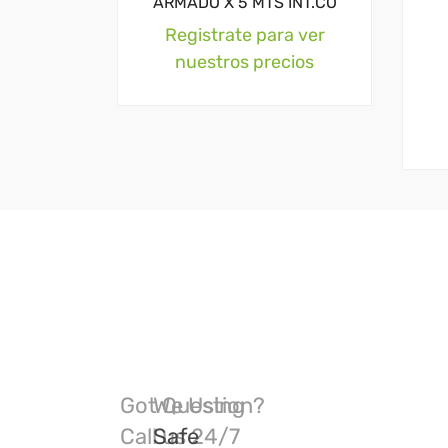
ARMADO X 5 MTS INT.CO
Registrate para ver
nuestros precios
Got Question?
We Using
Call us 24/7
Safe