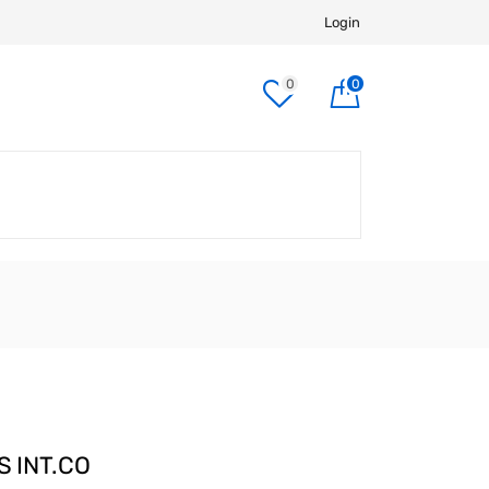
Login
0
0
S INT.CO