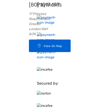
[80] 1017 197
Payments
17 Princess
Road, London,
Greater
London NW1
8JR, UK
View On Map
Secured by: